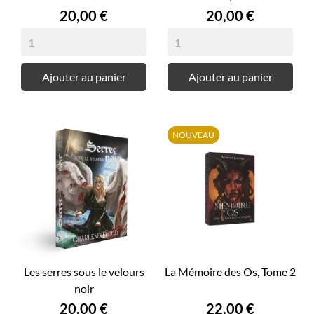
Prix
Prix
20,00 €
20,00 €
Ajouter au panier
Ajouter au panier
NOUVEAU
Les serres sous le velours
La Mémoire des Os, Tome 2
noir
Prix
Prix
20,00 €
22,00 €