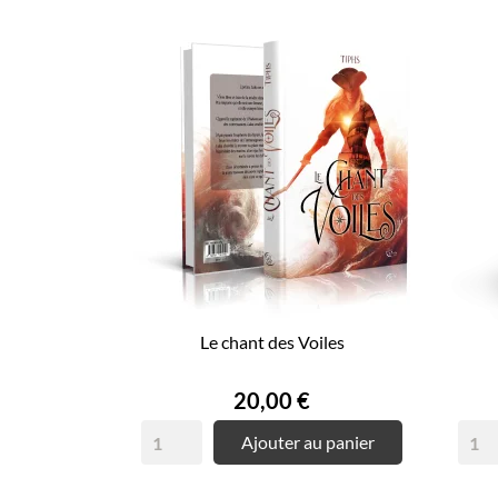
Le chant des Voiles
Prix
20,00 €
Ajouter au panier