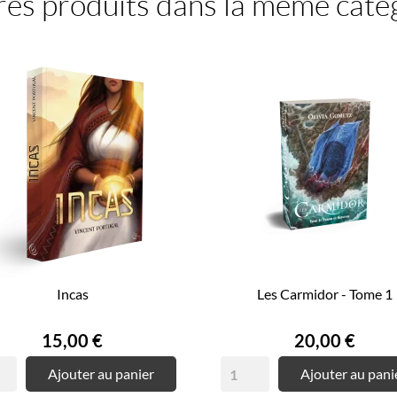
res produits dans la même catég
Incas
Les Carmidor - Tome 1
Prix
Prix
15,00 €
20,00 €
Ajouter au panier
Ajouter au pani