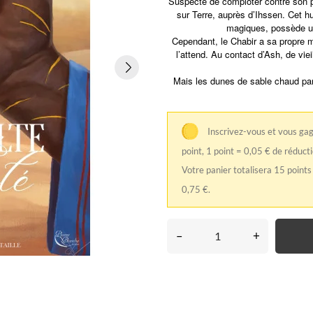
Suspecté de comploter contre son pè
sur Terre, auprès d’Ihssen. Cet h
magiques, possède un
Cependant, le Chabir a sa propre m
l’attend. Au contact d’Ash, de vie
Mais les dunes de sable chaud parv
Inscrivez-vous et vous ga
point, 1 point = 0,05 € de réducti
Votre panier totalisera 15 points
0,75 €.
–
+