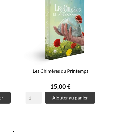
e
Les Chimères du Printemps
Prix
15,00 €
er
Ajouter au panier