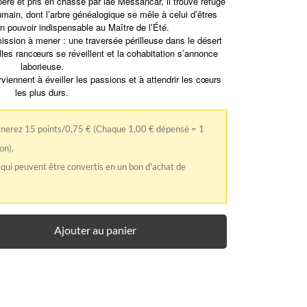
re et pris en chasse par lae Messancar, il trouve refuge
umain, dont l’arbre généalogique se mêle à celui d’êtres
 pouvoir indispensable au Maître de l’Été.
ission à mener : une traversée périlleuse dans le désert
illes rancœurs se réveillent et la cohabitation s’annonce
laborieuse.
iennent à éveiller les passions et à attendrir les cœurs
les plus durs.
gnerez 15 points/0,75 €
(Chaque 1,00 € dépensé = 1
on).
 qui peuvent être convertis en un bon d'achat de
Ajouter au panier