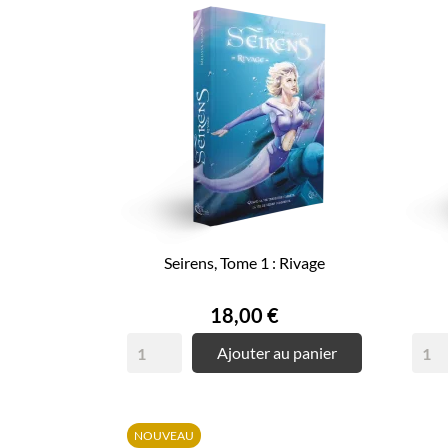
Seirens, Tome 1 : Rivage
Prix
18,00 €
Ajouter au panier
NOUVEAU