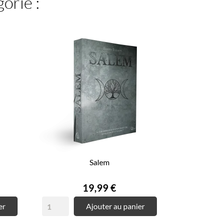
orie :
Salem
Prix
19,99 €
er
Ajouter au panier