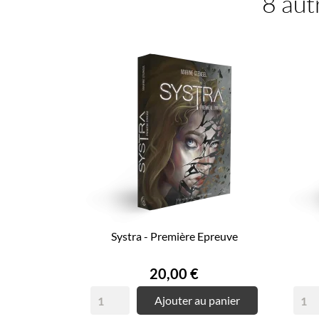
8 aut
Systra - Première Epreuve
Prix
20,00 €
Ajouter au panier