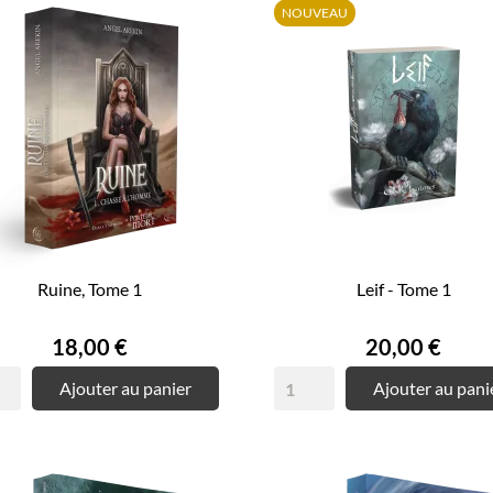
NOUVEAU
Ruine, Tome 1
Leif - Tome 1
Prix
Prix
18,00 €
20,00 €
Ajouter au panier
Ajouter au pani