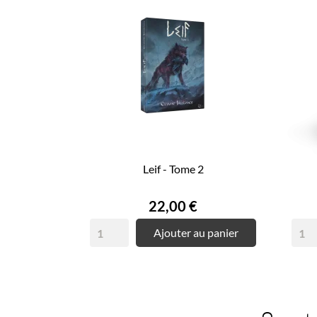
Leif - Tome 2
Prix
22,00 €
Ajouter au panier