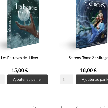
Les Entraves de l’Hiver
Seirens, Tome 2 : Mirag
Prix
Prix
15,00 €
18,00 €
Ajouter au panier
Ajouter au pani