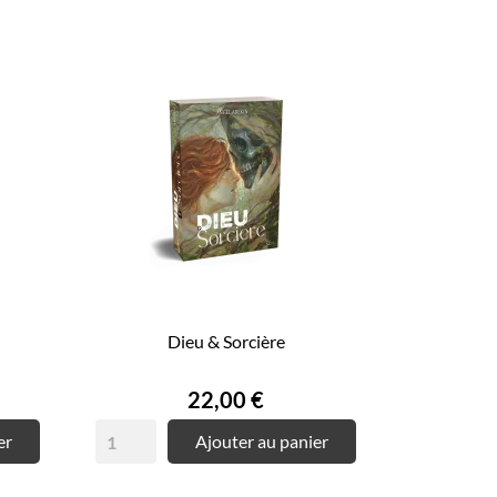
Dieu & Sorcière
Prix
22,00 €
er
Ajouter au panier