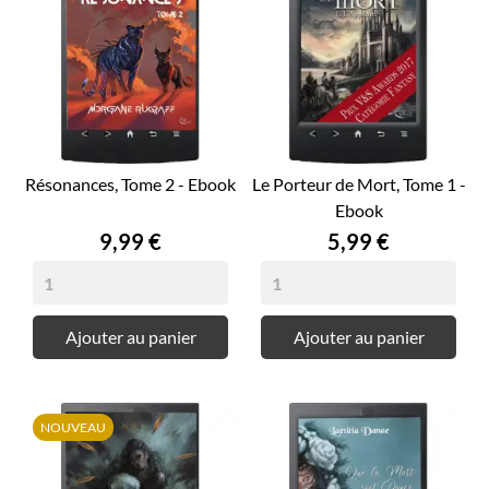
Résonances, Tome 2 - Ebook
Le Porteur de Mort, Tome 1 -
Ebook
Prix
Prix
9,99 €
5,99 €
Ajouter au panier
Ajouter au panier
NOUVEAU